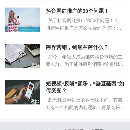
达到的目标。那么，各类互联网产品是
怎么向C端收费的？ 虽然我...
抖音网红推广的50个问题！
关于抖音网红推广的50个问题！ 1、
抖音网红推广是怎么收费的？ 答：抖
音网红是按视频发布的条数收费，可以
参考公众号、微博的合作...
跨界营销，到底在跨什么？
如今，年轻人成为国内消费市场的主
要人群。为了能够吸引消费者的眼球，
各大品牌做营销使出浑身解数，玩儿法
层出不穷，甚至不惜“妖魔化...
短视频“反哺”音乐，“垂直基因”如
何突围？
想想红透半边天的抖音快手们，其实
都有一个相同的内容逻辑：背景音乐通
常在内容中表现出反转、烘托等关键作
用。所以毫不夸张地说，音乐...