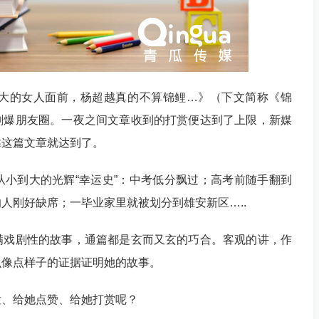
到大的女人面前，杨超越真的不算锦鲤…》（下文简称《锦
刷爆朋友圈。一夜之间文章收到的打赏便达到了上限，新媒
靠这篇文章就达到了。
小到大的光辉“幸运史”：中考低分飘过；高考前随手翻到
人刚好缺席；一毕业家里就被划分到雄安新区…..
满戏剧性的故事，通篇都是玄而又玄的巧合。客观的讲，作
么像点样子的证据证明她的故事。
发、给她点赞、给她打赏呢？