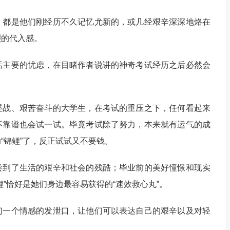
，都是他们刚经历不久记忆尤新的，或几经艰辛深深地烙在
烈的代入感。
活主要的忧虑，在目睹作者说讲的神奇考试经历之后必然会
屡战、艰苦奋斗的大学生，在考试的重压之下，任何看起来
不靠谱也会试一试。毕竟考试除了努力，本来就有运气的成
“锦鲤”了，反正试试又不要钱。
尝到了生活的艰辛和社会的残酷；毕业前的美好憧憬和现实
”恰好是她们身边最容易获得的“速效救心丸”。
们一个情感的发泄口，让他们可以表达自己的艰辛以及对轻