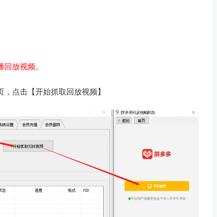
播回放视频
。
签页，点击【开始抓取回放视频】