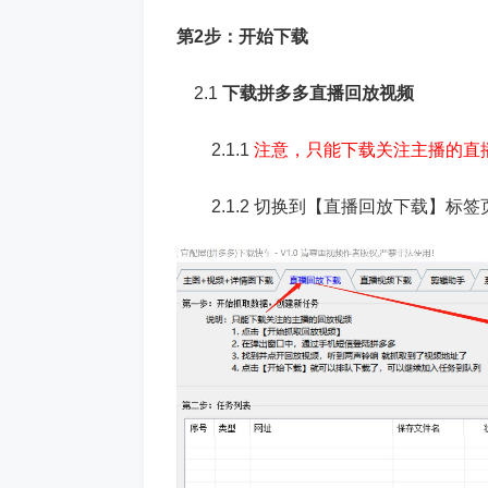
第2步：开始下载
2.1
下载拼多多直播回放视频
2.1.1
注意，只能下载关注主播的直
2.1.2 切换到【直播回放下载】标