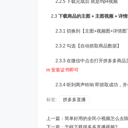
2.2.5 下载完成后 就是mp4视频
2.3
下载商品的主图 + 主图视频 + 详
2.3.1 切换到【主图+视频图+详
2.3.2 勾选【自动抓取商品数据】
2.3.3 在微信中点击打开拼多多商品
m
安装证书即可
2.3.4 听到两声铃响 即抓取成功，
标签:
拼多多直播
上一篇：
简单好用的全民小视频怎么去除
下一篇：
怎样下载拼多多直播视频?