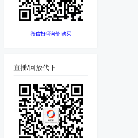
微信扫码询价 购买
直播/回放代下