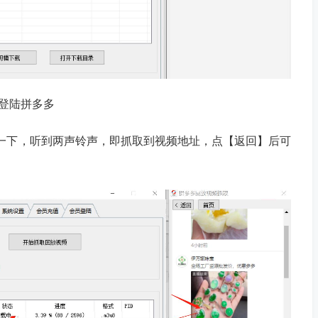
信登陆拼多多
放一下，听到两声铃声，即抓取到视频地址，点【返回】后可