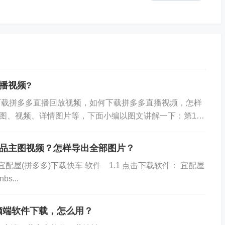
播视频?
下载拼多多直播回放视频，如何下载拼多多直播视频，怎样
图、视频、详情图片等，下面小编以图文讲解一下：第1
(拼多多)下载快车 软件&nb...
品主图视频？怎样导出全部图片？
宜配屋(拼多多)下载快车 软件 1.1 点击下载软件： 宜配屋
s...
脑端软件下载，怎么用？