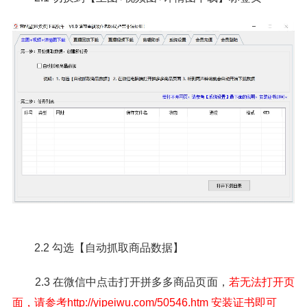
2.2 勾选【自动抓取商品数据】
2.3 在微信中点击打开拼多多商品页面，
若无法打开页
面，请参考
http://yipeiwu.com/50546.htm
安装证书即可