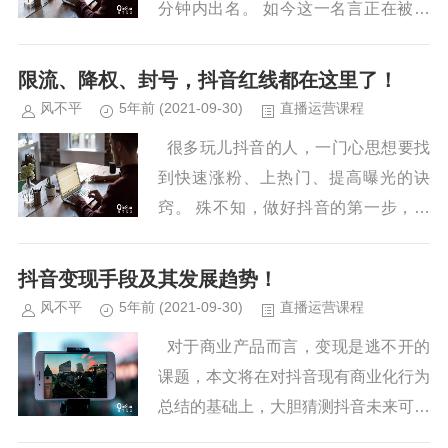
分钟内出名。 如今这一名言正在被一
个叫抖音的短视频软件改写...
限流、降权、封号，抖音红线都在这里了！
风不平
5年前
(2021-09-30)
直播运营课程
很多玩儿抖音的人，一门心思想要找
到快速涨粉、上热门、提高曝光的诀
窍。 殊不知，做好抖音的第一步，是
从明白什么是底线开始。 我们...
抖音变现手段及其发展趋势！
风不平
5年前
(2021-09-30)
直播运营课程
对于商业产品而言，变现是逃不开的
课题，本文将在对抖音现有商业化行为
总结的基础上，大胆猜测抖音未来可能
的商业化道路。 变现手段...