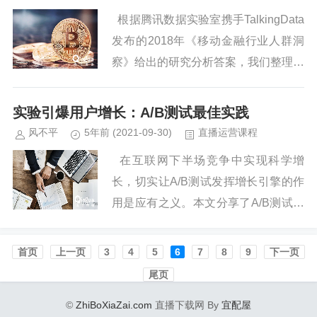
根据腾讯数据实验室携手TalkingData
发布的2018年《移动金融行业人群洞
察》给出的研究分析答案，我们整理出
6类【互联网...
实验引爆用户增长：A/B测试最佳实践
风不平
5年前
(2021-09-30)
直播运营课程
在互联网下半场竞争中实现科学增
长，切实让A/B测试发挥增长引擎的作
用是应有之义。本文分享了A/B测试对
业务转化率提升带来的价值...
首页️
上一页
3
4
5
6
7
8
9
下一页
尾页
©
ZhiBoXiaZai.com
直播下载网 By
宜配屋