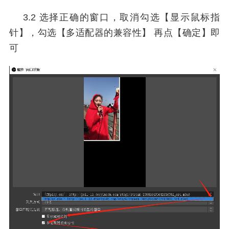
3.2 选择正确的窗口，取消勾选【显示鼠标指
针】，勾选【多适配器的兼容性】 再点【确定】即
可