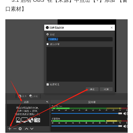
3.1 启动 OBS 在【来源】中点击【+】添加 【窗
口素材】