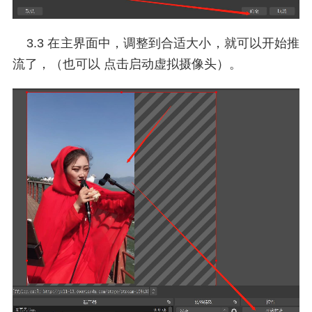
3.3 在主界面中，调整到合适大小，就可以开始推
流了，（也可以 点击启动虚拟摄像头）。